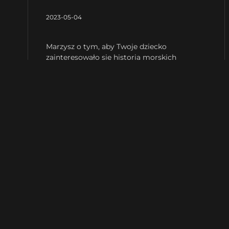
2023-05-04
Marzysz o tym, aby Twoje dziecko
zainteresowało się historią morskich
podróży i chciałoby zbudować własny
statek? Drewniane modele statków to
doskonały sposób na rozwijanie
zainteresowań Twojego małego kapitana. W
tym artykule przedstawiamy kilka powodów,
dla których warto zainwestować w
drewniane
Czytaj więcej »