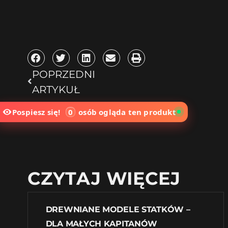
POPRZEDNI
ARTYKUŁ
Pospiesz się!
0
osób
ogląda ten produkt
CZYTAJ WIĘCEJ
DREWNIANE MODELE STATKÓW –
DLA MAŁYCH KAPITANÓW