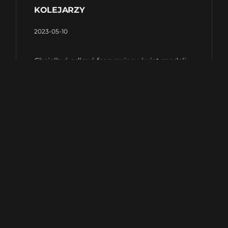
KOLEJARZY
2023-05-10
Chciałbyś odkryć fascynujący świat modeli
kolejowych, ale nie wiesz, od czego zacząć?
A może szukasz pomysłu na prezent dla
swojego dziecka, który zachwyci zarówno
jego, jak i Ciebie? Koniecznie przeczytaj ten
artykuł, w którym opowiemy o drewnianych
modelach maszyn kolejowych
Czytaj więcej »