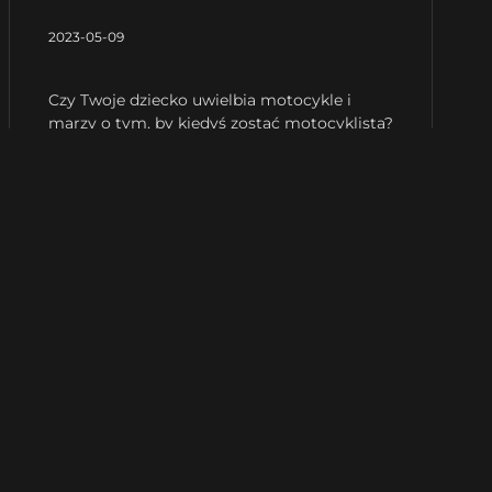
2023-05-09
Czy Twoje dziecko uwielbia motocykle i
marzy o tym, by kiedyś zostać motocyklistą?
Jeśli tak, to mamy dla Ciebie ciekawą
propozycję, która pozwoli Twojemu
maluchowi poczuć się jak prawdziwy biker.
Drewniane modele motocykli to doskonały
pomysł na prezent, który zachwyci
Czytaj więcej »