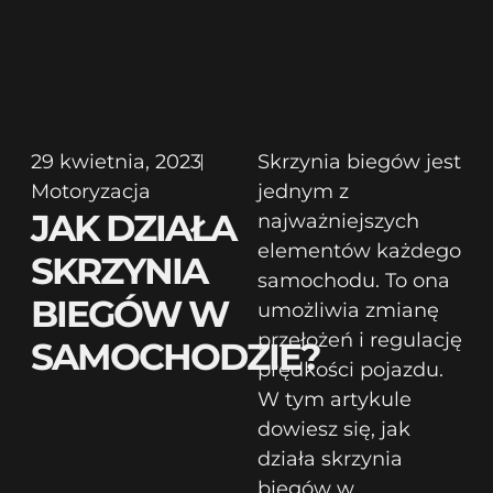
29 kwietnia, 2023
Skrzynia biegów jest
Motoryzacja
jednym z
JAK DZIAŁA
najważniejszych
elementów każdego
SKRZYNIA
samochodu. To ona
BIEGÓW W
umożliwia zmianę
przełożeń i regulację
SAMOCHODZIE?
prędkości pojazdu.
W tym artykule
dowiesz się, jak
działa skrzynia
biegów w