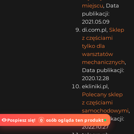
miejscu
, Data
publikacji:
2021.05.09
di.com.pl,
Sklep
z częściami
tylko dla
warsztatów
mechanicznych
,
Data publikacji:
2020.12.28
ekliniki.pl,
Polecany sklep
z częściami
samochodowymi
,
Data publikacji:
Pospiesz się!
0
osób
ogląda ten produkt
2022.10.27