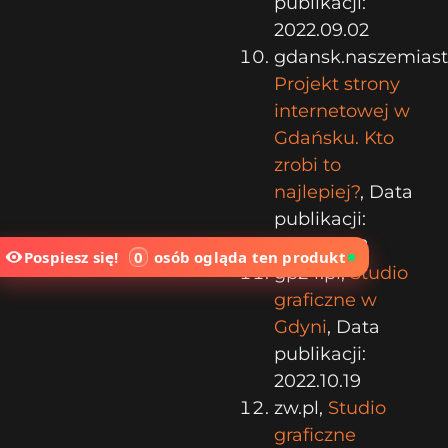
publikacji:
2022.09.02
gdansk.naszemiasto
Projekt strony
internetowej w
Gdańsku. Kto
zrobi to
najlepiej?
, Data
publikacji:
2022.04.22
Pospiesz się!
0
osób
ogląda ten produkt
gp24.pl,
Studio
graficzne w
Gdyni
, Data
publikacji:
2022.10.19
zw.pl,
Studio
graficzne