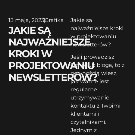
13 maja, 2023
Grafika
Jakie są
JAKIE SĄ
najważniejsze kroki
w projektowaniu
NAJWAŻNIEJSZE
newsletterów?
KROKI W
Jeśli prowadzisz
PROJEKTOWANIU
firmę lub bloga, to z
pewnością wiesz,
NEWSLETTERÓW?
jak ważne jest
regularne
utrzymywanie
kontaktu z Twoimi
klientami i
czytelnikami.
Jednym z