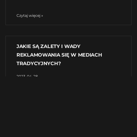
Czytaj więcej »
JAKIE SĄ ZALETY I WADY
REKLAMOWANIA SIĘ W MEDIACH
TRADYCYJNYCH?
2023-04-28
W dzisiejszych czasach, kiedy większość działań
biznesowych odbywa się w sieci, reklamowanie
się w mediach tradycyjnych może wydawać się
przestarzałe. Jednak, warto zastanowić się, czy
to rzeczywiście prawda. W tym artykule
przedstawimy zalety i wady reklamowania się w
mediach tradycyjnych,