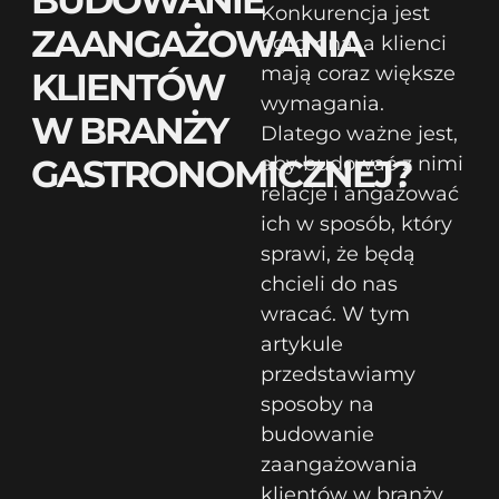
BUDOWANIE
Konkurencja jest
ZAANGAŻOWANIA
ogromna, a klienci
mają coraz większe
KLIENTÓW
wymagania.
W BRANŻY
Dlatego ważne jest,
GASTRONOMICZNEJ?
aby budować z nimi
relacje i angażować
ich w sposób, który
sprawi, że będą
chcieli do nas
wracać. W tym
artykule
przedstawiamy
sposoby na
budowanie
zaangażowania
klientów w branży