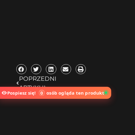
POPRZEDNI
ARTYKUŁ
Pospiesz się!
0
osób
ogląda ten produkt