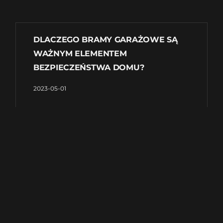
DLACZEGO BRAMY GARAŻOWE SĄ
WAŻNYM ELEMENTEM
BEZPIECZEŃSTWA DOMU?
2023-05-01
Bramy garażowe to często niedoceniane
elementy bezpieczeństwa domu. Jednak
właśnie bramy garażowe stanowią pierwszą
linię obrony przed nieproszonymi gośćmi.
Dlaczego warto zwrócić uwagę na jakość i
bezpieczeństwo bram garażowych? O tym
przeczytasz w poniższym artykule. Brama
garażowa jako ochrona przed
Czytaj więcej »