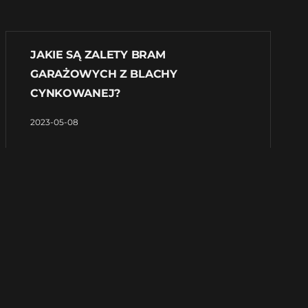
JAKIE SĄ ZALETY BRAM
GARAŻOWYCH Z BLACHY
CYNKOWANEJ?
2023-05-08
Bramy garażowe to elementy, które coraz
częściej pojawiają się w naszych domach. Są
one nie tylko niezbędne do prawidłowego
funkcjonowania garażu, ale również
stanowią element dekoracyjny naszej
posesji. W ostatnim czasie coraz większą
popularnością cieszą się bramy garażowe
wykonane z
Czytaj więcej »