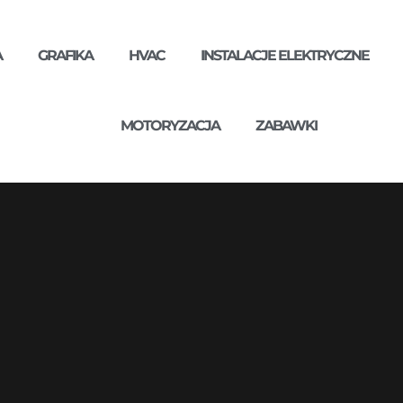
A
GRAFIKA
HVAC
INSTALACJE ELEKTRYCZNE
MOTORYZACJA
ZABAWKI