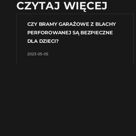
CZYTAJ WIĘCEJ
CZY BRAMY GARAŻOWE Z BLACHY
PERFOROWANEJ SĄ BEZPIECZNE
DLA DZIECI?
2023-05-05
Czy bramy garażowe z blachy perforowanej
są bezpieczne dla dzieci? Wstęp: Bramy
garażowe są niezbędnym elementem
każdego domu z garażem. W dzisiejszych
czasach coraz częściej stosuje się bramy z
blachy perforowanej, ponieważ wyglądają
bardzo nowocześnie i estetycznie. Jednak
pojawia się
Czytaj więcej »