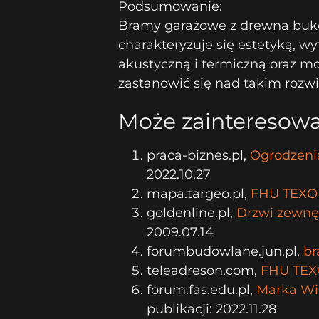
Podsumowanie:
Bramy garażowe z drewna buko
charakteryzuje się estetyką, wyt
akustyczną i termiczną oraz mo
zastanowić się nad takim rozw
Może zainteresowa
praca-biznes.pl,
Ogrodzeni
2022.10.27
mapa.targeo.pl,
FHU TEXO 
goldenline.pl,
Drzwi zewnęt
2009.07.14
forumbudowlane.jun.pl,
b
teleadreson.com,
FHU TEXO 
forum.fas.edu.pl,
Marka Wiś
publikacji: 2022.11.28