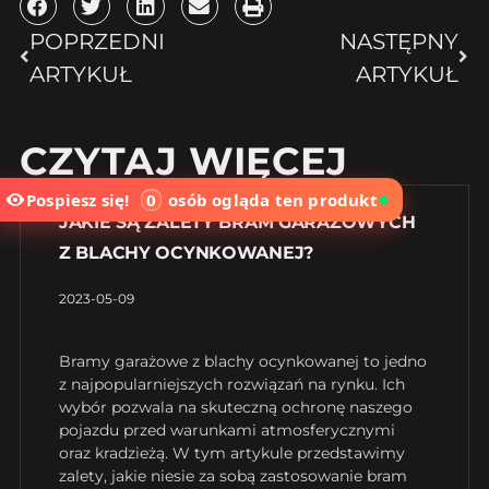
POPRZEDNI
NASTĘPNY
ARTYKUŁ
ARTYKUŁ
CZYTAJ WIĘCEJ
Pospiesz się!
0
osób
ogląda ten produkt
JAKIE SĄ ZALETY BRAM GARAŻOWYCH
Z BLACHY OCYNKOWANEJ?
2023-05-09
Bramy garażowe z blachy ocynkowanej to jedno
z najpopularniejszych rozwiązań na rynku. Ich
wybór pozwala na skuteczną ochronę naszego
pojazdu przed warunkami atmosferycznymi
oraz kradzieżą. W tym artykule przedstawimy
zalety, jakie niesie za sobą zastosowanie bram