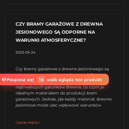
CZY BRAMY GARAŻOWE Z DREWNA
JESIONOWEGO SĄ ODPORNE NA
WARUNKI ATMOSFERYCZNE?
2023-05-24
Czy bramy garażowe z drewna jesionowego są
odporne na warunki atmosferyczne? Drewno
Pospiesz się!
16
osób
ogląda ten produkt
jesionowe jest jednym z najtwardszych i
najtrwalszych gatunków drewna, co czyni je
idealnym materiałem do produkcji bram
garażowych. Jednak, jak każdy materiał, drewno
jesionowe może ulec wpływowi warunków
Czytaj więcej »